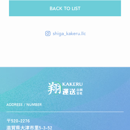
BACK TO LIST
shiga_kakeru.llc
ADDRESS / NUMBER
〒520-2276
滋賀県大津市里5-3-52